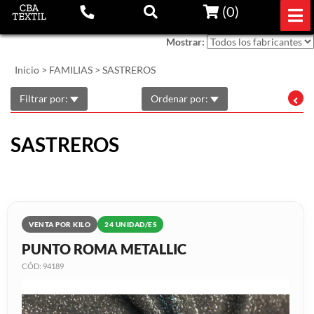
(
0
)
Mostrar:
Inicio
>
FAMILIAS
>
SASTREROS
Filtrar por:
Ordenar por:
SASTREROS
VENTA POR KILO
24 UNIDAD/ES
PUNTO ROMA METALLIC
CÓD: 94189