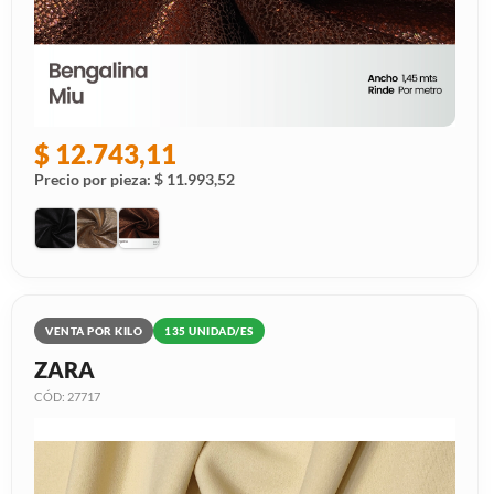
$ 12.743,11
Precio por pieza: $ 11.993,52
VENTA POR KILO
135 UNIDAD/ES
ZARA
CÓD: 27717