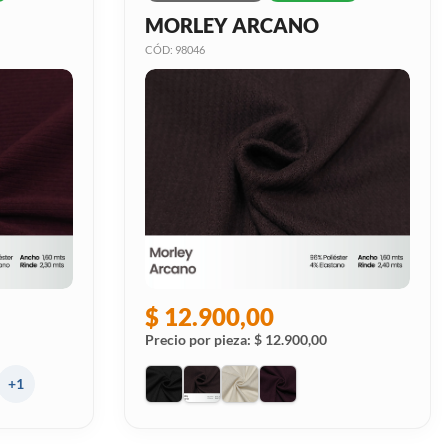
MORLEY ARCANO
CÓD: 98046
$ 12.900,00
Precio por pieza: $ 12.900,00
+1