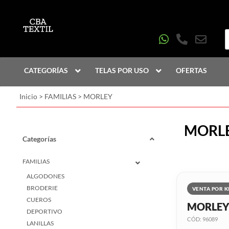
CATEGORÍAS
TELAS POR USO
OFERTAS
Inicio
>
FAMILIAS
>
MORLEY
MORL
Categorías
FAMILIAS
ALGODONES
BRODERIE
VENTA POR K
CUEROS
MORLEY
DEPORTIVO
CÓD: 96089
LANILLAS