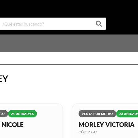
EY
ILO
21 UNIDAD/ES
VENTA POR METRO
23 UNIDAD
 NICOLE
MORLEY VICTORIA
CÓD: 98047