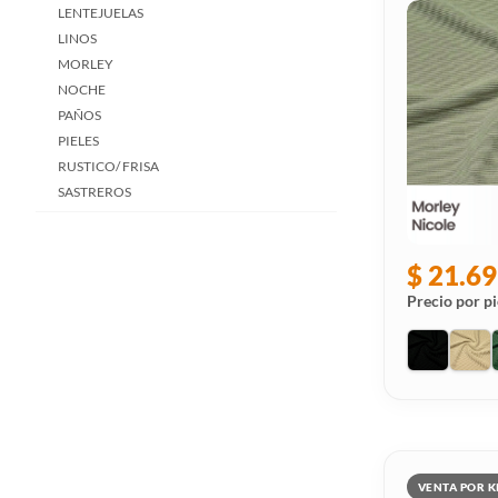
LENTEJUELAS
LINOS
MORLEY
NOCHE
PAÑOS
PIELES
RUSTICO/ FRISA
SASTREROS
SEDAS
TULES
$ 21.69
ENCAJES
FOIL
Precio por pi
LUREX
CAMISEROS
LYCRAS
TEJIDOS
RUBRO
TELAS POR USO
VENTA POR K