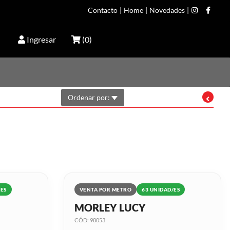
Contacto
|
Home
|
Novedades
|
Ingresar
(
0
)
Ordenar por:
/ES
VENTA POR METRO
63 UNIDAD/ES
MORLEY LUCY
CÓD: 98053