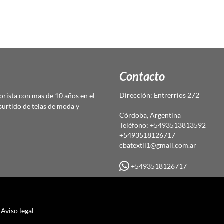
Contacto
Dirección: Entrerríos 272
rista con mas de 10 años en el
urtido de telas de moda y
Córdoba, Argentina
Teléfono: +5493513813592
+5493518126717
cbatextil1@gmail.com.ar
+5493518126717
Aviso legal