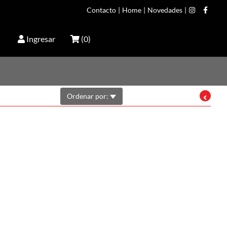
Contacto
|
Home
|
Novedades
|
Ingresar
(
0
)
Ordenar por: